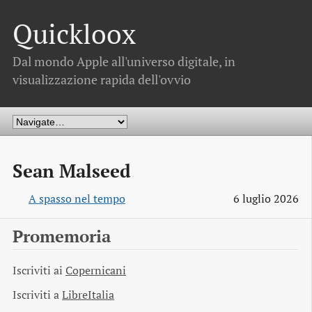
Quickloox
Dal mondo Apple all'universo digitale, in
visualizzazione rapida dell'ovvio
Sean Malseed
A spasso nel tempo
6 luglio 2026
Promemoria
Iscriviti ai
Copernicani
Iscriviti a
LibreItalia