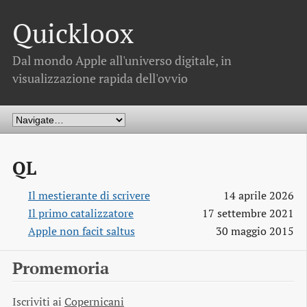
Quickloox
Dal mondo Apple all'universo digitale, in
visualizzazione rapida dell'ovvio
QL
Il mestierante di scrivere
14 aprile 2026
Il primo catalizzatore
17 settembre 2021
Apple non facit saltus
30 maggio 2015
Promemoria
Iscriviti ai
Copernicani