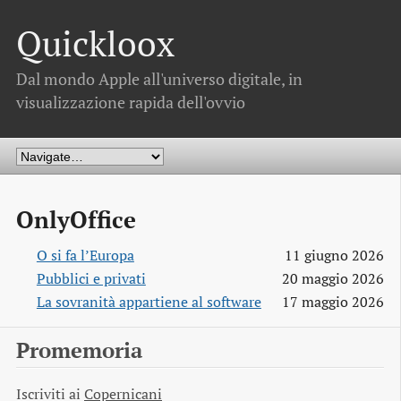
Quickloox
Dal mondo Apple all'universo digitale, in
visualizzazione rapida dell'ovvio
OnlyOffice
O si fa l’Europa
11 giugno 2026
Pubblici e privati
20 maggio 2026
La sovranità appartiene al software
17 maggio 2026
Promemoria
Iscriviti ai
Copernicani