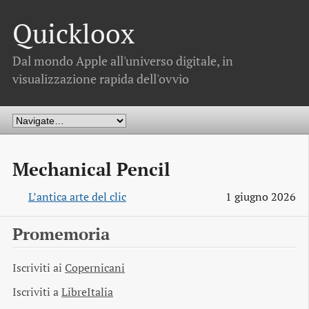
Quickloox
Dal mondo Apple all'universo digitale, in
visualizzazione rapida dell'ovvio
Mechanical Pencil
L’antica arte del clic
1 giugno 2026
Promemoria
Iscriviti ai
Copernicani
Iscriviti a
LibreItalia