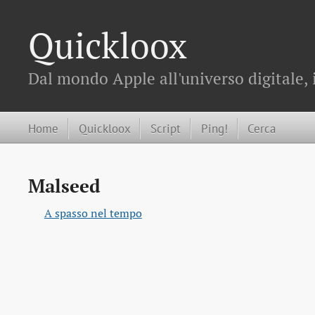
Quickloox
Dal mondo Apple all'universo digitale, 
Home
Quickloox
Script
Ping!
Cerca
Malseed
A spasso nel tempo