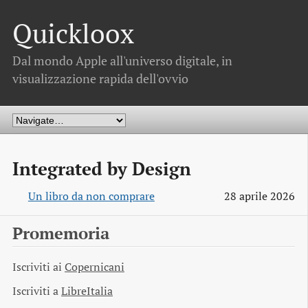
Quickloox
Dal mondo Apple all'universo digitale, in
visualizzazione rapida dell'ovvio
Integrated by Design
Un libro da non comprare
28 aprile 2026
Promemoria
Iscriviti ai
Copernicani
Iscriviti a
LibreItalia