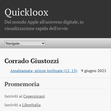
Quickloox
Dal mondo Apple all'universo digitale, in
visualizzazione rapida dell'ovvio
Corrado Giustozzi
Amalgamata; grinze inclinate (12, 13)
9 giugno 2025
Promemoria
Iscriviti ai
Copernicani
Iscriviti a
LibreItalia